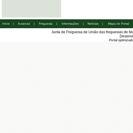
Início
|
Autarcas
|
Freguesia
|
Informações
|
Notícias
|
Mapa do Portal
Junta de Freguesia de União das freguesias de M
Desenvo
Portal optimiza