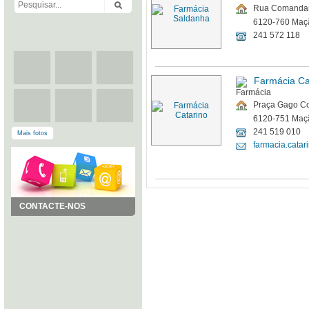
Rua Comandant
6120-760 Maç
241 572 118
Farmácia Ca
Praça Gago Co
6120-751 Maç
241 519 010
Mais fotos
farmacia.cata
CONTACTE-NOS