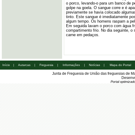
o porco, levando-o para um banco de 
golpe na goela. O sangue corre e é apa
previamente se havia colocado algumas
tinto. Este sangue é imediatamente po
algum tempo. Os homens raspam a pele
Em seguida lavam o porco com água fr
compartimento frio. No dia seguinte, o 
carne em pedaços.
Início
|
Autarcas
|
Freguesia
|
Informações
|
Notícias
|
Mapa do Portal
Junta de Freguesia de União das freguesias de M
Desenvo
Portal optimiza