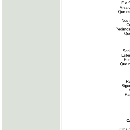
E o 
Viva 
Que es
Nós 
C
Pedimos 
Que
Sen
Este
Por
Que n
Ra
Siga
Pa
C
Olha p