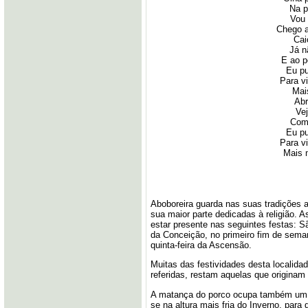
Na p
Vou
Chego a
Cai
Já n
E ao 
Eu pu
Para v
Mai
Abr
Ve
Com
Eu pu
Para v
Mais 
Aboboreira guarda nas suas tradições a
sua maior parte dedicadas à religião. 
estar presente nas seguintes festas: 
da Conceição, no primeiro fim de sema
quinta-feira da Ascensão.
Muitas das festividades desta localid
referidas, restam aquelas que originam
A matança do porco ocupa também um lu
se na altura mais fria do Inverno, pa