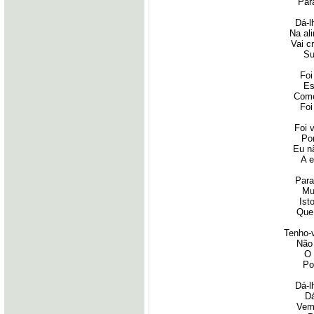
Par
Dá-l
Na al
Vai c
Su
Foi
Es
Come
Foi
Foi 
Por
Eu n
A e
Para
Mu
Ist
Que
Tenho-
Não 
O 
Po
Dá-l
Dá
Vem