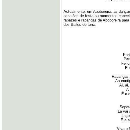
Actualmente, em Aboboreira, as danças
ocasiões de festa ou momentos especia
rapazes e raparigas de Aboboreira par
dos Bailes de terra:
Par
Par
Feli
E 
Raparigas,
As canti
Ai, ai
A 
É a d
Sapato
Lá vai
Laços
É a a
Viva o 