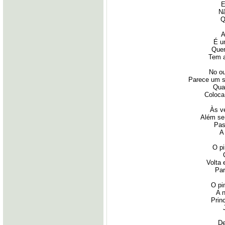
E
N
Q
A
É u
Quer
Tem a
No ou
Parece um s
Quan
Coloca 
Às v
Além se
Pas
A
O pi
Volta 
Par
O pi
A 
Prin
De