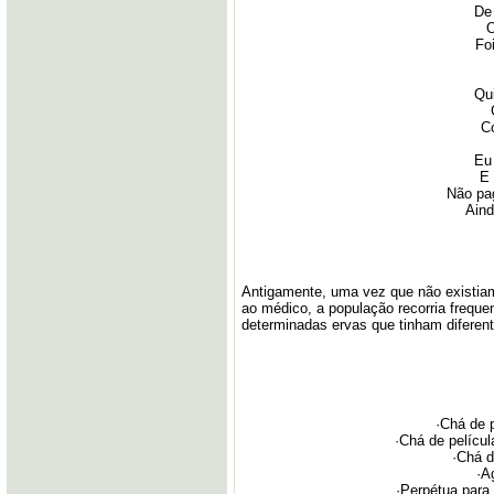
De 
O
Foi
Qu
Co
Eu
E 
Não pag
Aind
Antigamente, uma vez que não existia
ao médico, a população recorria freq
determinadas ervas que tinham diferen
·Chá de 
·Chá de películ
·Chá d
·A
·Perpétua para 