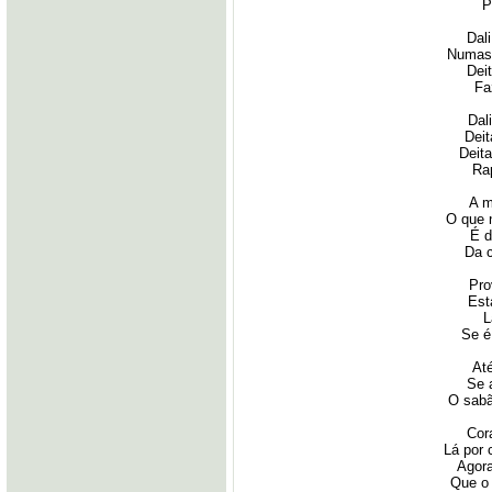
P
Dal
Numas 
Dei
Fa
Dal
Deit
Deita
Ra
A m
O que 
É d
Da 
Pro
Est
L
Se é
At
Se 
O sabã
Cor
Lá por
Agora
Que o 