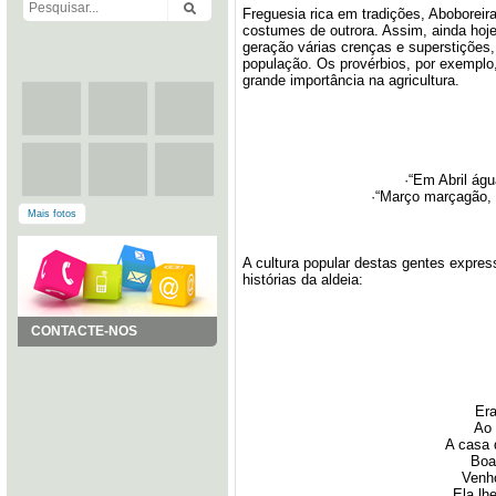
Freguesia rica em tradições, Aboboreir
costumes de outrora. Assim, ainda hoj
geração várias crenças e superstições,
população. Os provérbios, por exemplo
grande importância na agricultura.
·“Em Abril ág
·“Março marçagão, 
Mais fotos
A cultura popular destas gentes expre
histórias da aldeia:
CONTACTE-NOS
Era
Ao
A casa 
Boa
Venh
Ela lh