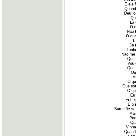
E ele 
Quand
Deu lo
Qua
Lá 
O q
Não 
O qu
E
Já 
Tenho
Não me 
Que 
Vou 
Que 
Qu
Ma
O qu
Que es
O qu
Eu 
Entre
E o 
Sua mãe se 
Man
Par
Qu
Vinha
Quando