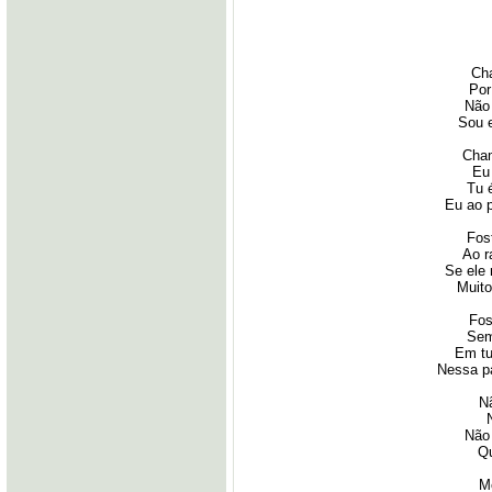
Cha
Por
Não
Sou 
Cham
Eu
Tu 
Eu ao p
Fos
Ao r
Se ele
Muito
Fos
Sem
Em tu
Nessa p
N
Não
Qu
M