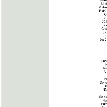
Nem 
Lin
Volta
E dá-
O
O 
Já 
Já 
Cor
Lá
E
José 
Lind
N
Dei
À 
Po
De l
De
Nã
Se el
Ne
Prim