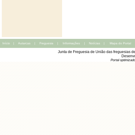
Início
|
Autarcas
|
Freguesia
|
Informações
|
Notícias
|
Mapa do Portal
Junta de Freguesia de União das freguesias d
Desenvo
Portal optimiza