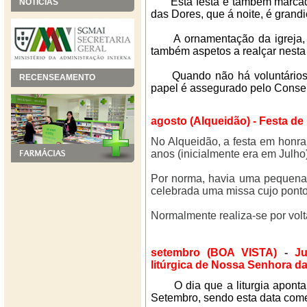
Esta festa é também marcada 
NOTÍCIAS
das Dores, que á noite, é grand
A ornamentação da igreja, a 
também aspetos a realçar nesta
Quando não há voluntários pa
RECENSEAMENTO
papel é assegurado pelo Conse
agosto (Alqueidão) - Festa d
No Alqueidão, a festa em honra
anos (inicialmente era em Julho)
Por norma, havia uma pequena
celebrada uma missa cujo ponto 
Normalmente realiza-se por volt
setembro (BOA VISTA)
-
Ju
litúrgica de Nossa Senhora d
O dia que a liturgia apont
Setembro, sendo esta data com