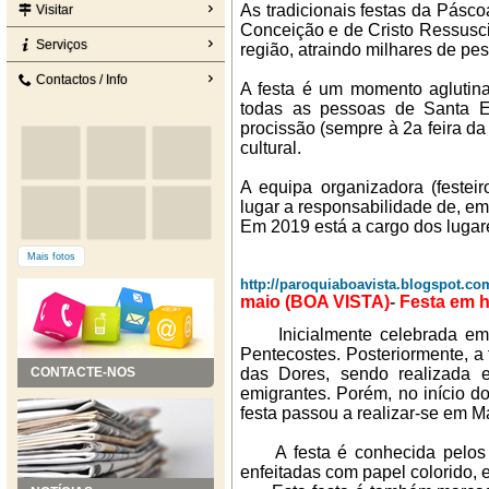
As tradicionais festas da Pásc
Visitar
Conceição e de Cristo Ressusci
Serviços
região, atraindo milhares de pe
Contactos / Info
A festa é um momento aglutinad
todas as pessoas de Santa E
procissão (sempre à 2a feira da
cultural.
A equipa organizadora (festei
lugar a responsabilidade de, em
Em 2019 está a cargo dos lugar
Mais fotos
http://paroquiaboavista.blogspot.co
maio (BOA VISTA)
-
Festa em 
Inicialmente celebrada e
Pentecostes. Posteriormente, a
CONTACTE-NOS
das Dores, sendo realizada e
emigrantes. Porém, no início do
festa passou a realizar-se em 
A festa é conhecida pelos 
enfeitadas com papel colorido, 