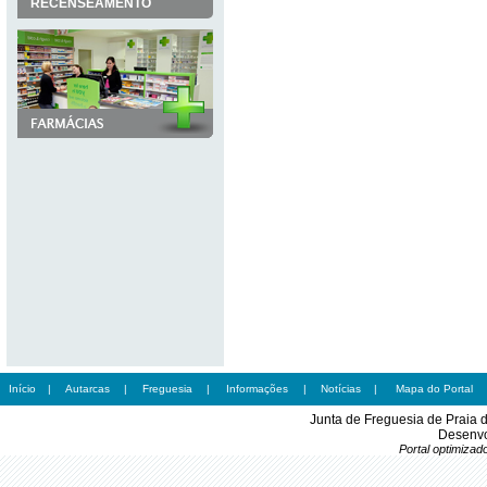
RECENSEAMENTO
Início
|
Autarcas
|
Freguesia
|
Informações
|
Notícias
|
Mapa do Portal
Junta de Freguesia de Praia 
Desenvo
Portal optimiza