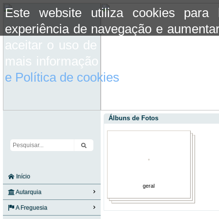
Este website utiliza cookies para
experiência de navegação e aumentar
aceitar o uso de cookies basta conti
mais informação consulte a informaç
e Política de cookies
do site.
Álbuns de Fotos
Início
geral
Autarquia
A Freguesia