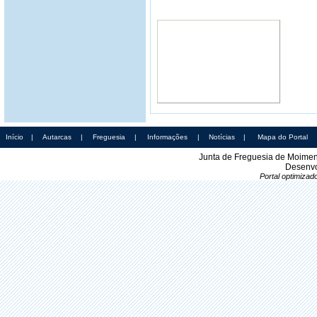
Início
|
Autarcas
|
Freguesia
|
Informações
|
Notícias
|
Mapa do Portal
Junta de Freguesia de Moimen
Desenvo
Portal optimiza