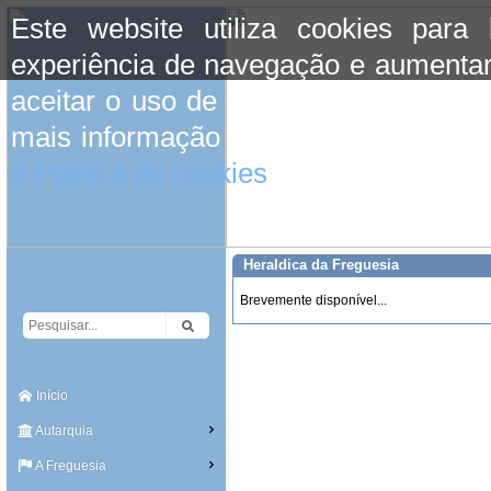
Este website utiliza cookies para
experiência de navegação e aumentar
aceitar o uso de cookies basta conti
mais informação consulte a informaç
e Política de cookies
do site.
Heraldica da Freguesia
Brevemente disponível...
Início
Autarquia
A Freguesia