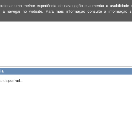
oporcionar uma melhor experiência de navegação e aumentar a usabilidad
ar a navegar no website. Para mais informação consulte a informação 
ia
 disponível...