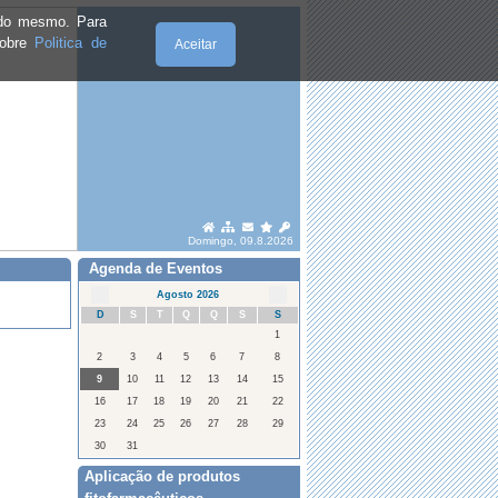
e do mesmo. Para
sobre
Politica de
Aceitar
Domingo, 09.8.2026
Agenda de Eventos
Agosto 2026
D
S
T
Q
Q
S
S
1
2
3
4
5
6
7
8
9
10
11
12
13
14
15
16
17
18
19
20
21
22
23
24
25
26
27
28
29
30
31
Aplicação de produtos