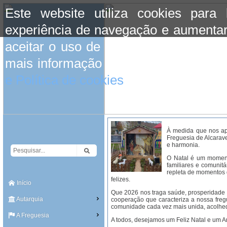
Este website utiliza cookies para
experiência de navegação e aumentar
aceitar o uso de cookies basta conti
mais informação consulte a informaç
e Política de cookies
do site.
À medida que nos ap
Freguesia de Alcarave
e harmonia.
O Natal é um momento
familiares e comunitá
repleta de momentos 
felizes.
Início
Que 2026 nos traga saúde, prosperidade e
Autarquia
cooperação que caracteriza a nossa freg
comunidade cada vez mais unida, acolhed
A Freguesia
A todos, desejamos um Feliz Natal e um A