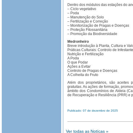
Dentro dos módulos das estações do ano
– Ciclo vegetativo
– Poda
– Manutenção do Solo
– Fertilização e Correção
– Monitorização de Pragas e Doenças
– Proteção Fitossanitária
– Promoção da Biodiversidade
Medronheiro
Breve introdução à Planta, Cultura e Val
Práticas Culturais: Controlo de Infesta
Nutrição e Fertilização
A Poda
O que Podar
Ações a Evitar
Controlo de Pragas e Doenças
A Colheita do Fruto
Além dos proprietários, são aceites p
gratuitas. As ações de formação, promo
âmbito dos Condomínios de Aldeia (Can
de Recuperação e Resiliência (PRR) e p
Publicado: 07 de dezembro de 2025
Ver todas as Notícas »