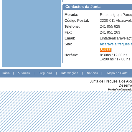
Contactos da Junta
Morada:
Rua da Igreja Paroq
Código Postal:
2230-011 Alcaravel
Telefone:
241 855 628
Fax:
241 851 263
Email:
juntadealcaravela
Site:
alcaravela.freguesia
Horário:
8:30hs / 12:30 hs
14:00 hs / 17:00 hs
Início
|
Autarcas
|
Freguesia
|
Informações
|
Notícias
|
Mapa do Portal
Junta de Freguesia de Al
Desenvo
Portal optimiza