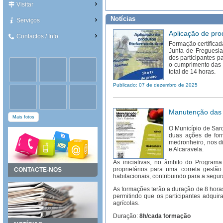
Visitar
Notícias
Serviços
Aplicação de pro
Contactos / Info
Formação certificad
Junta de Freguesia
dos participantes p
o cumprimento das 
total de 14 horas.
Publicado: 07 de dezembro de 2025
Manutenção das 
Mais fotos
O Município de Sard
duas ações de for
medronheiro, nos d
e Alcaravela.
As iniciativas, no âmbito do Program
proprietários para uma correta gestã
CONTACTE-NOS
habitacionais, contribuindo para a segura
As formações terão a duração de 8 horas
permitindo que os participantes adqui
agrícolas.
Duração:
8h/cada formação