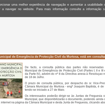
oporcionar uma melhor experiência de navegação e aumentar a usabilidad
ar a navegar no website. Para mais informação consulte a informação 
nicipal de Emergência de Protecção Civil da Murtosa, está em consulta
De facto, a consulta pública das partes não reservadas
Municipal de Emergência de Protecção Civil (Partes I; II e III
da Parte IV), advém do nº 8 da Directiva anexa à Resoluçao n
de 18 de Julho.
O prazo de consulta pública, por despacho do sr. Vice-Pre
Câmara Municipal da Murtosa - engº Joaquim Baptista, é de tr
tendo-se iniciado a 27 de Maio.
Os interessados poderão dirigir-se às Juntas de Freguesia
Municipal, que disponibilizarão o documento, podendo ainda c
a internet na página da Câmara Municipal e desta Junta de Freguesia, clicando ab