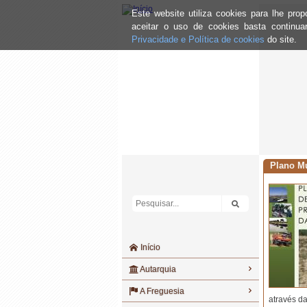
Este website utiliza cookies para lhe pr
aceitar o uso de cookies basta continu
Privacidade e Política de cookies
do site.
Plano Mu
Início
Autarquia
A Freguesia
através d