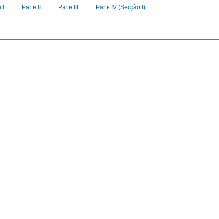
 I
Parte II
Parte III
Parte IV (Secção I)