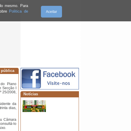
e do mesmo. Para
sobre
Politica de
Aceitar
Domingo, 09.8.2026
 pública
·
⚠️ AVISO - INTERRUPÇÃO
ABASTECIMENTO ÁGUA
 do Plano
 e Secção I
º 25/2008,
Notícias
sidente da
inta dias,
·
Fim de Semana da Freguesia do
Bunheiro
 ou Câmara
onsultá-lo
aixo.