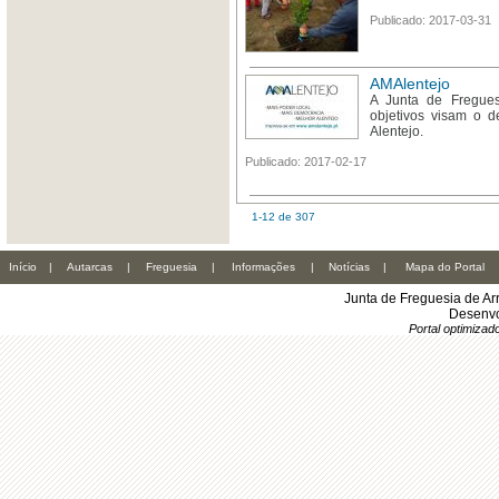
Publicado: 2017-03-31
AMAlentejo
A Junta de Fregues
objetivos visam o d
Alentejo.
Publicado: 2017-02-17
1-12 de 307
Início
|
Autarcas
|
Freguesia
|
Informações
|
Notícias
|
Mapa do Portal
Junta de Freguesia de Ar
Desenvo
Portal optimiza