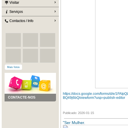
Visitar
Serviços
Contactos / Info
Mais fotos
https://docs.google.com/forms/d/e/1
CONTACTE-NOS
BQ49j6bQ/viewform?usp=publish-editor
Publicado: 2026-01-15
"Ser Mulher.