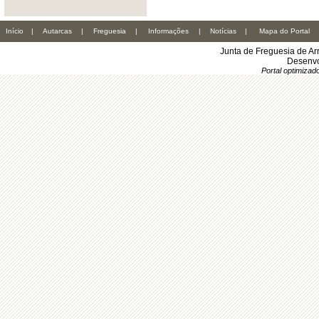
Início
|
Autarcas
|
Freguesia
|
Informações
|
Notícias
|
Mapa do Portal
Junta de Freguesia de Ar
Desenvo
Portal optimiza