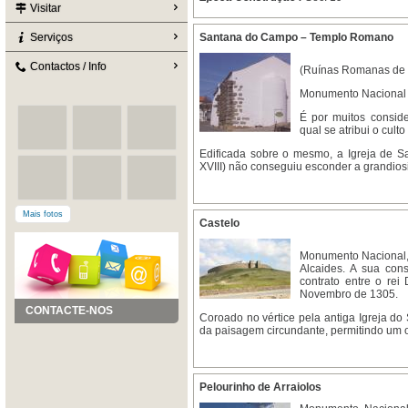
Visitar
Serviços
Santana do Campo – Templo Romano
Contactos / Info
(Ruínas Romanas de
Monumento Nacional – I
É por muitos consid
qual se atribui o cult
Edificada sobre o mesmo, a Igreja de S
XVIII) não conseguiu esconder a grandio
Mais fotos
Castelo
Monumento Nacional,
Alcaides. A sua con
contrato entre o rei
Novembro de 1305.
CONTACTE-NOS
Coroado no vértice pela antiga Igreja do
da paisagem circundante, permitindo um olh
Pelourinho de Arraiolos