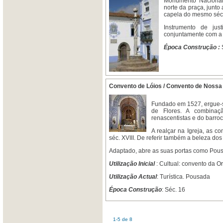
Monumento Nacional 
norte da praça, junto
capela do mesmo sécul
Instrumento de jus
conjuntamente com a F
Época Construção :
Convento de Lóios / Convento de Noss
Fundado em 1527, ergue-se
de Flores. A combinaçã
renascentistas e do barroco
A realçar na Igreja, as c
séc. XVIII. De referir também a beleza dos 
Adaptado, abre as suas portas como Po
Utilização Inicial
: Cultual: convento da O
Utilização Actual
: Turística. Pousada
Época Construção
: Séc. 16
1-5 de 8