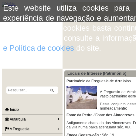
Este website utiliza cookies para
experiência de navegação e aumentar
aceitar o uso de cookies basta conti
mais informação consulte a informaç
e Política de cookies
do site.
Locais de Interese (Património)
Património da Freguesia de Arraiolos
A Freguesia de Arrai
vasto património edifi
Deste conjunto dest
nomeadamente:
Início
Fonte da Pedra / Fonte dos Almocreves
Autarquia
Antigamente chamada dos Almocreves. Font
da vila numa baixa acentuada séc. XIX.
A Freguesia
Época Construção :
Séc. 19