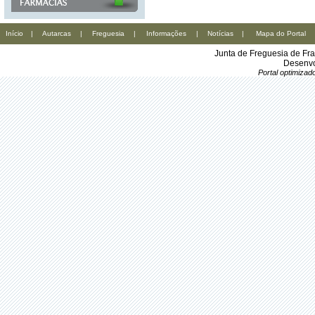
Início
|
Autarcas
|
Freguesia
|
Informações
|
Notícias
|
Mapa do Portal
Junta de Freguesia de Fr
Desenvo
Portal optimiza