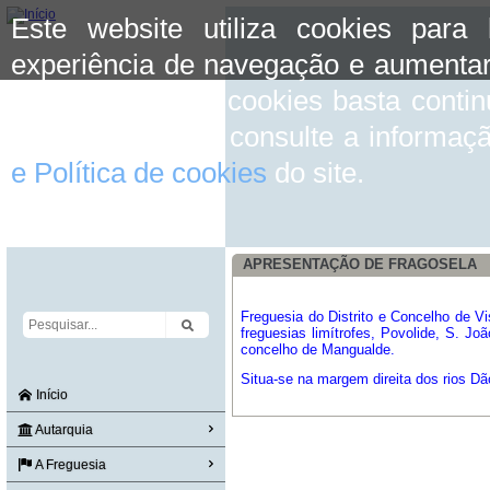
Este website utiliza cookies para
experiência de navegação e aumentar
aceitar o uso de cookies basta conti
mais informação consulte a informaç
e Política de cookies
do site.
APRESENTAÇÃO DE FRAGOSELA
Freguesia do Distrito e Concelho de V
freguesias limítrofes, Povolide, S. J
concelho de Mangualde.
Situa-se na margem direita dos rios Dã
Início
Autarquia
A Freguesia