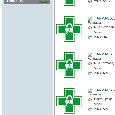
232415137
FARMÁCIA 
Rua Alexandre
Viseu
232423665
FARMÁCIA 
Rua Formosa,
Viseu
232436273
FARMÁCIA
Bairro Qtª. do 
Viseu
232425276