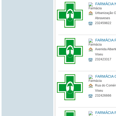
FARMÁCIA 
Urbanização Ol
Abraveses
232459822
FARMÁCIA 
Avenida Alber
Viseu
232423317
FARMÁCIA 
Rua do Comérc
Viseu
232426666
FARMÁCIA 