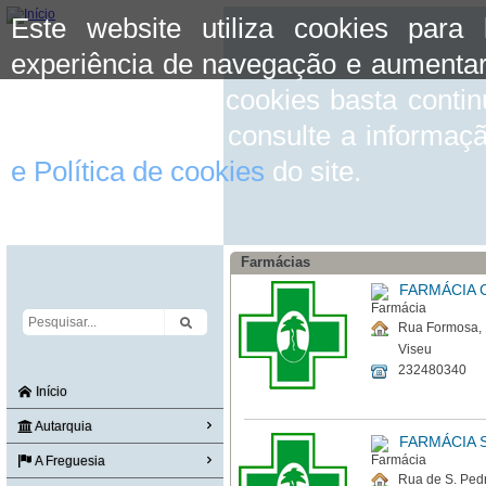
Este website utiliza cookies para
experiência de navegação e aumentar
aceitar o uso de cookies basta conti
mais informação consulte a informaç
e Política de cookies
do site.
Farmácias
FARMÁCIA 
Rua Formosa,
Viseu
232480340
Início
Autarquia
FARMÁCIA S
A Freguesia
Rua de S. Pedr