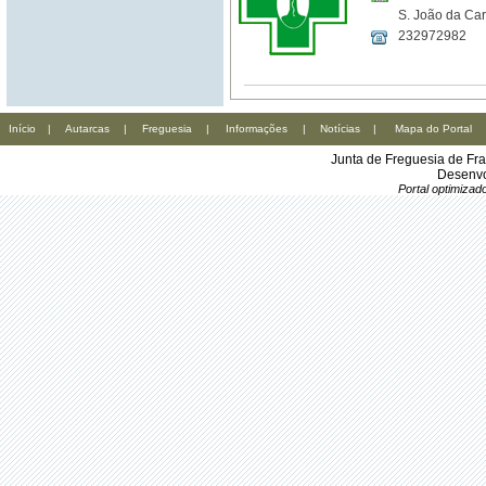
S. João da Car
232972982
Início
|
Autarcas
|
Freguesia
|
Informações
|
Notícias
|
Mapa do Portal
Junta de Freguesia de Fr
Desenvo
Portal optimiza