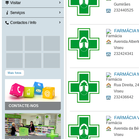
Visitar
Gumirães
232440525
Serviços
Contactos / Info
FARMÁCIA
Avenida Alber
Viseu
232424341
Mais fotos
FARMÁCIA 
Rua Direita, 2
Viseu
232436642
CONTACTE-NOS
FARMÁCIA 
Avenida da Bél
Viseu