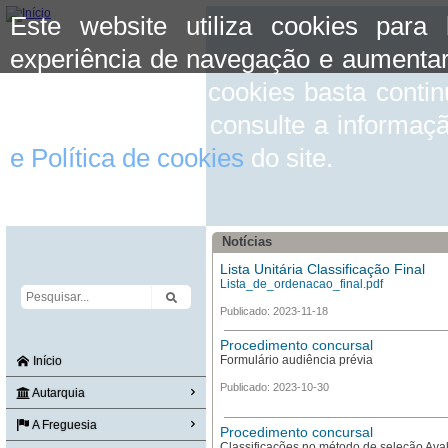
Este website utiliza cookies para
experiência de navegação e aumentar
aceitar o uso de cookies basta conti
mais informação consulte a informaç
e Política de cookies
do site.
Notícias
Lista Unitária Classificação Final
Lista_de_ordenacao_final.pdf
Publicado: 2023-11-18
Procedimento concursal
Formulário audiência prévia
Início
Publicado: 2023-10-30
Autarquia
A Freguesia
Procedimento concursal
Classificações no método de seleção Aval