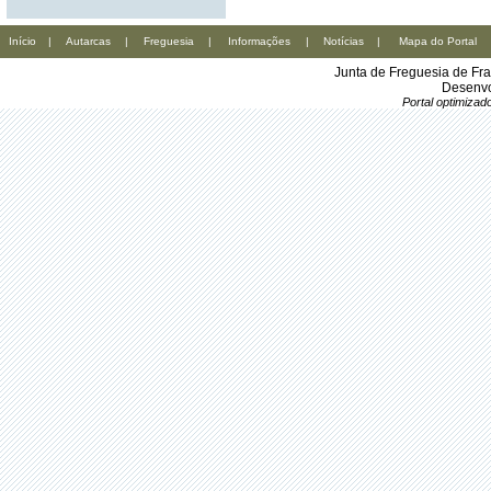
Início
|
Autarcas
|
Freguesia
|
Informações
|
Notícias
|
Mapa do Portal
Junta de Freguesia de Fr
Desenvo
Portal optimiza