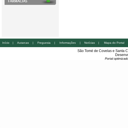
Início
|
Autarcas
|
Freguesia
|
Informações
|
Notícias
|
Mapa do Portal
São Tomé de Covelas e Santa C
Desenvo
Portal optimiza