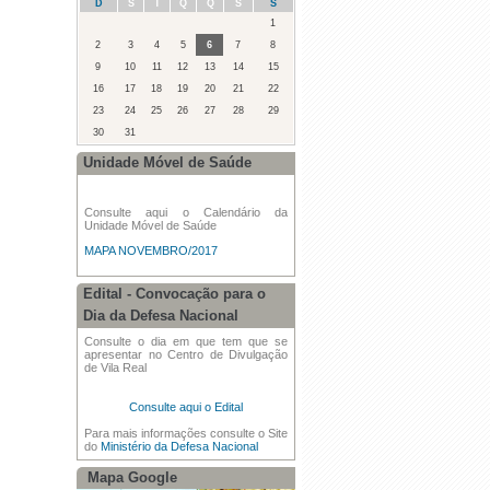
D
S
T
Q
Q
S
S
·
Consulta Anual dos Cadernos
1
Eleitorais
2
3
4
5
6
7
8
9
10
11
12
13
14
15
·
Oficinas Intergeracionais - 07 de
junho de 2016
16
17
18
19
20
21
22
23
24
25
26
27
28
29
·
Reunião Ordinária da Assembleia de
30
31
Freguesia - 24/04/2016
Unidade Móvel de Saúde
·
Dia Internacional da Mulher
Consulte aqui o Calendário da
·
Desfile de Carnaval Concelhio - 07 de
Unidade Móvel de Saúde
fevereiro de 2016
MAPA NOVEMBRO/2017
Edital - Convocação para o
Dia da Defesa Nacional
Consulte o dia em que tem que se
apresentar no Centro de Divulgação
de Vila Real
Consulte aqui o Edital
Para mais informações consulte o Site
do
Ministério da Defesa Nacional
Mapa Google