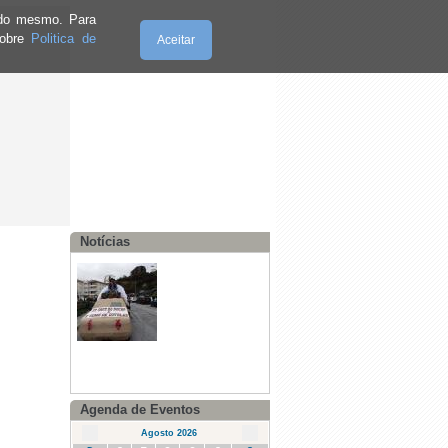
e do mesmo. Para
sobre
Politica de
Aceitar
Quinta-Feira, 06.8.2026
Notícias
·
II Mostra de Peixe do Rio - 17 e 18 de
junho
·
Dia Internacional da Mulher - 08 de
março
Agenda de Eventos
·
Desfile de Carnaval Concelhio
26/02/2017
Agosto 2026