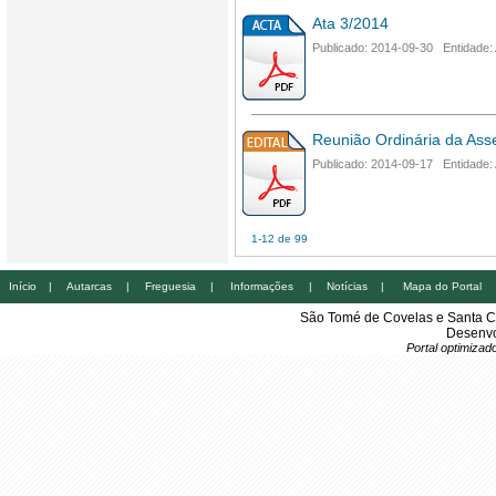
Ata 3/2014
Publicado: 2014-09-30 Entidade:
Reunião Ordinária da Ass
Publicado: 2014-09-17 Entidade:
1-12 de 99
Início
|
Autarcas
|
Freguesia
|
Informações
|
Notícias
|
Mapa do Portal
São Tomé de Covelas e Santa C
Desenvo
Portal optimiza