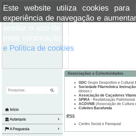
Este website utiliza cookies para
experiência de navegação e aumentar
aceitar o uso de cookies basta conti
mais informação consulte a informaç
e Política de cookies
do site.
Associações e Colectividades
GDC
Grupo Desportivo e Cultural 
Sociedade Filarmónica Instrução
idosos )
Associação de Caçadores Vilan
SPIRA
- Revitalização Patrimonial
ACDVNB
(Associação de Cultura 
Coletivo Barafunda
Início
IPSS
Autarquia
Centro Social e Paroquial
A Freguesia