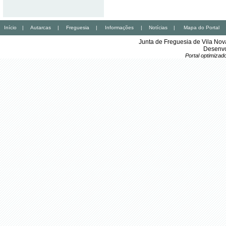
Início
|
Autarcas
|
Freguesia
|
Informações
|
Notícias
|
Mapa do Portal
Junta de Freguesia de Vila No
Desenvo
Portal optimiza