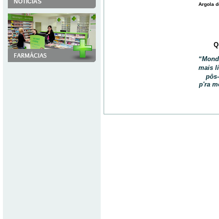
NOTÍCIAS
Argola d
Q
“Monda
mais l
pôs-
p'ra m