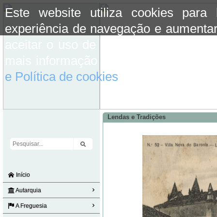
Este website utiliza cookies para
experiência de navegação e aumentar
aceitar o uso de cookies basta conti
mais informação consulte a informaç
e Política de cookies
do site.
Lendas e Tradições
Início
Autarquia
A Freguesia