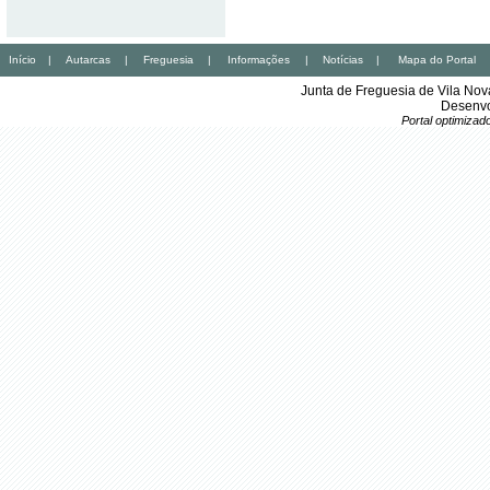
Início
|
Autarcas
|
Freguesia
|
Informações
|
Notícias
|
Mapa do Portal
Junta de Freguesia de Vila No
Desenvo
Portal optimiza