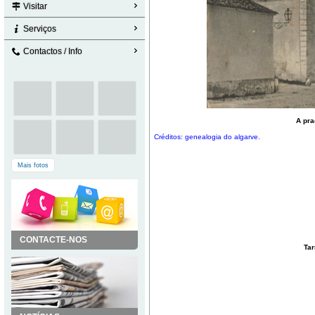
Visitar
Serviços
Contactos / Info
A pra
Créditos: genealogia do algarve.
Mais fotos
CONTACTE-NOS
Tar