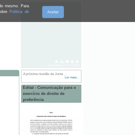
e do mesmo. Para
sobre
Politica de
Aceitar
Sexta-Feira, 07.8.2026
A próxima reunião da Junta ...
Ler mais...
Edital - Comunicação para o
exercício de direito de
preferência