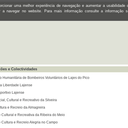
oporcionar uma melhor experiência de navegação e aumentar a usabilidad
ar a navegar no website. Para mais informação consulte a informação 
ões e Colectividades
o Humanitária de Bombeiros Voluntários de Lajes do Pico
ca Liberdade Lajense
portivo Lajense
ial, Cultural e Recreativo da Silveira
tura e Recreio da Almagreira
Cultural e Recreativa da Ribeira do Meio
 Cultura e Recreio Alegria no Campo