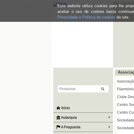
Este website utiliza cookies para lhe pr
aceitar o uso de cookies basta continu
Privacidade e Política de cookies
do site.
Associaç
Associaçã
Filarmóni
Clube Des
Centro Soc
Início
Centro Cul
Autarquia
Sociedade 
A Freguesia
Sociedade