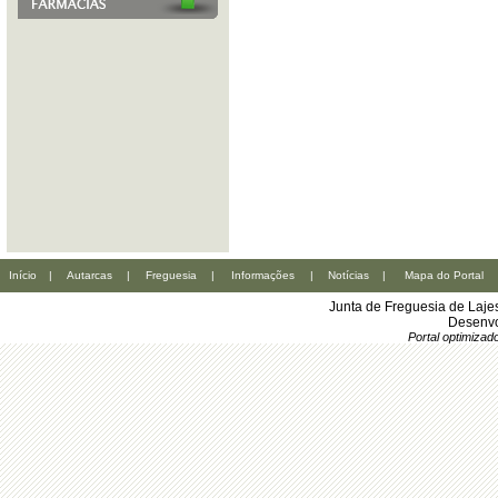
Início
|
Autarcas
|
Freguesia
|
Informações
|
Notícias
|
Mapa do Portal
Junta de Freguesia de Laje
Desenvo
Portal optimiza