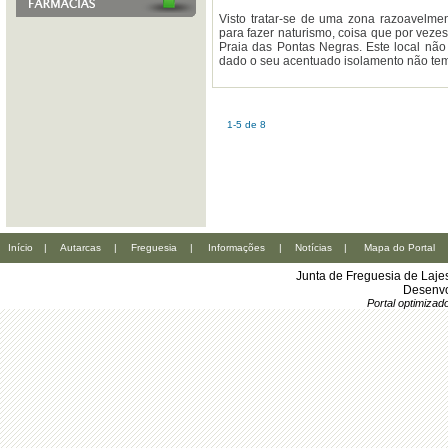
Visto tratar-se de uma zona razoavelmen
para fazer naturismo, coisa que por vez
Praia das Pontas Negras. Este local não
dado o seu acentuado isolamento não tem 
1-5 de 8
Início
|
Autarcas
|
Freguesia
|
Informações
|
Notícias
|
Mapa do Portal
Junta de Freguesia de Laje
Desenvo
Portal optimiza