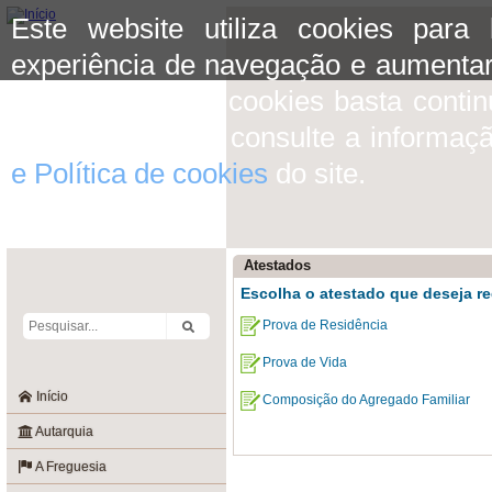
Este website utiliza cookies para
experiência de navegação e aumentar
aceitar o uso de cookies basta conti
mais informação consulte a informaç
e Política de cookies
do site.
Atestados
Escolha o atestado que deseja re
Prova de Residência
Prova de Vida
Início
Composição do Agregado Familiar
Autarquia
A Freguesia