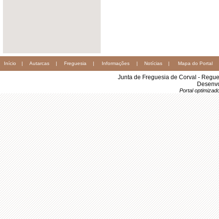
Início
|
Autarcas
|
Freguesia
|
Informações
|
Notícias
|
Mapa do Portal
Junta de Freguesia de Corval - Regu
Desenvo
Portal optimiza