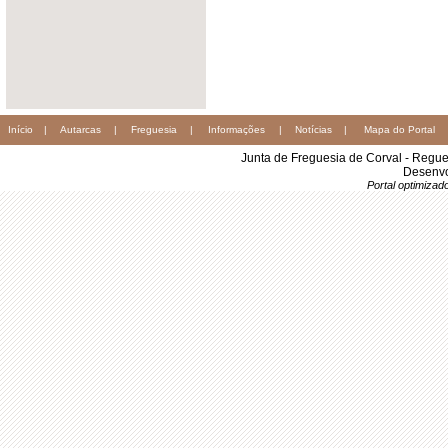
Início
|
Autarcas
|
Freguesia
|
Informações
|
Notícias
|
Mapa do Portal
Junta de Freguesia de Corval - Regu
Desenvo
Portal optimiza