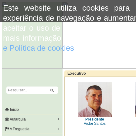
Este website utiliza cookies para
experiência de navegação e aumentar
aceitar o uso de cookies basta conti
mais informação consulte a informaç
e Política de cookies
do site.
Executivo
Início
Autarquia
Presidente
Victor Santos
A Freguesia