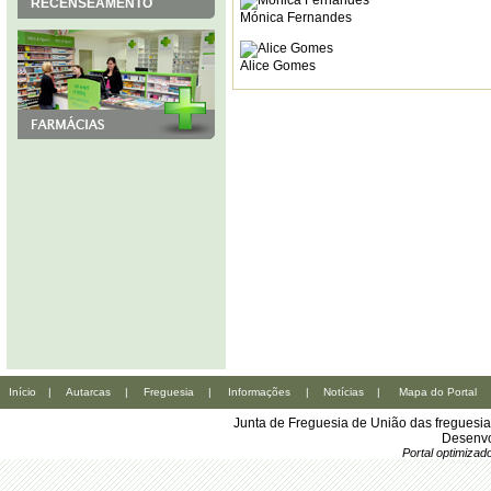
RECENSEAMENTO
Mónica Fernandes
Alice Gomes
Início
|
Autarcas
|
Freguesia
|
Informações
|
Notícias
|
Mapa do Portal
Junta de Freguesia de União das freguesi
Desenvo
Portal optimiza