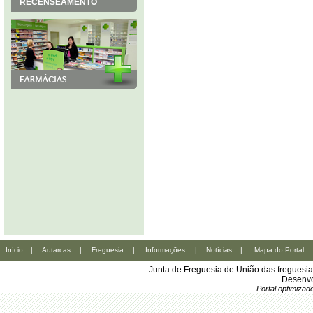
RECENSEAMENTO
Início
|
Autarcas
|
Freguesia
|
Informações
|
Notícias
|
Mapa do Portal
Junta de Freguesia de União das freguesi
Desenvo
Portal optimiza