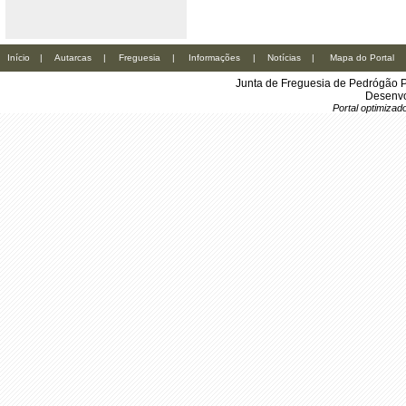
Início
|
Autarcas
|
Freguesia
|
Informações
|
Notícias
|
Mapa do Portal
Junta de Freguesia de Pedrógão P
Desenvo
Portal optimiza