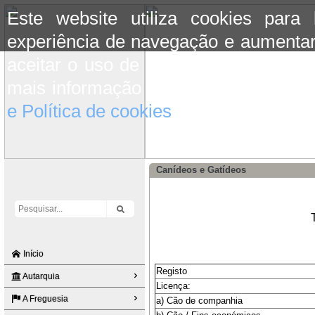
Este website utiliza cookies para
experiência de navegação e aumentar
aceitar o uso de cookies basta conti
mais informação consulte a informaç
e Política de cookies
do site.
Canídeos e Gatídeos
Início
Registo
Autarquia
Licença:
A Freguesia
a) Cão de companhia