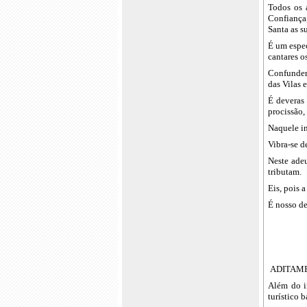
Todos os 
Confiança,
Santa as s
É um espec
cantares o
Confundem-
das Vilas 
É deveras 
procissão,
Naquele in
Vibra-se d
Neste ade
tributam.
Eis, pois 
É nosso de
ADITAM
Além do i
turístico b