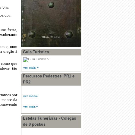
 Vila.
oz dor.
uma fresta,
exuberante
iam e, num
da oração à
Guia Turístico
, como que
ver mais »
ndo-se tão
Percursos Pedestres_PR1 e
PR2
transes por
ver mais»
o monte da
promovendo
ver mais»
Estelas Funerárias - Coleção
de 8 postais