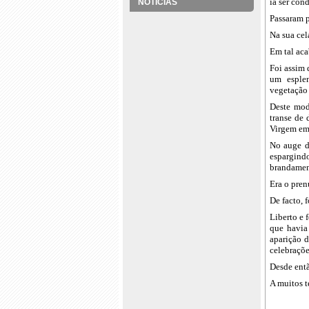
ia ser con
NOTÍCIAS
Passaram p
Na sua cel
Em tal aca
Foi assim 
um esplen
vegetação
Deste mod
transe de 
Virgem em
No auge d
espargind
brandamen
Era o pren
De facto, 
Liberto e 
que havia
aparição 
celebraçõe
Desde entã
A muitos t