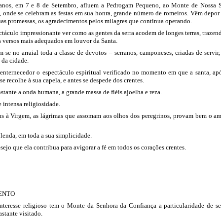
anos, em 7 e 8 de Setembro, afluem a Pedrogam Pequeno, ao Monte de Nossa 
 onde se celebram as festas em sua honra, grande número de romeiros. Vêm depor
uas promessas, os agradecimentos pelos milagres que continua operando.
táculo impressionante ver como as gentes da serra acodem de longes terras, trazen
s versos mais adequados em louvor da Santa.
se no arraial toda a classe de devotos – serranos, camponeses, criadas de servir,
e da cidade.
enternecedor o espectáculo espiritual verificado no momento em que a santa, ap
 se recolhe à sua capela, e antes se despede dos crentes.
stante a onda humana, a grande massa de fiéis ajoelha e reza.
e intensa religiosidade.
us à Virgem, as lágrimas que assomam aos olhos dos peregrinos, provam bem o am
a lenda, em toda a sua simplicidade.
sejo que ela contribua para avigorar a fé em todos os corações crentes.
ENTO
nteresse religioso tem o Monte da Senhora da Confiança a particularidade de se
astante visitado.