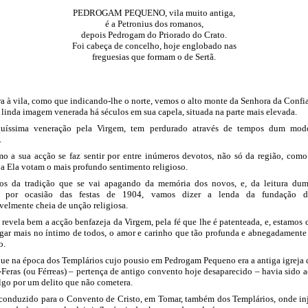
PEDROGAM PEQUENO, vila muito antiga,
é a Petronius dos romanos,
depois Pedrogam do Priorado do Crato.
Foi cabeça de concelho, hoje englobado nas
freguesias que formam o de Sertã.
a à vila, como que indicando-lhe o norte, vemos o alto monte da Senhora da Conf
linda imagem venerada há séculos em sua capela, situada na parte mais elevada.
quíssima veneração pela Virgem, tem perdurado através de tempos dum mod
.
o a sua acção se faz sentir por entre inúmeros devotos, não só da região, como
e a Ela votam o mais profundo sentimento religioso.
os da tradição que se vai apagando da memória dos novos, e, da leitura du
o por ocasião das festas de 1904, vamos dizer a lenda da fundação d
velmente cheia de unção religiosa.
 revela bem a acção benfazeja da Virgem, pela fé que lhe é patenteada, e, estamos c
igar mais no íntimo de todos, o amor e carinho que tão profunda e abnegadamente
o.
ue na época dos Templários cujo pousio em Pedrogam Pequeno era a antiga igreja
Feras (ou Férreas) – pertença de antigo convento hoje desaparecido – havia sido
lgo por um delito que não cometera.
a conduzido para o Convento de Cristo, em Tomar, também dos Templários, onde in