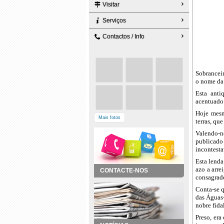
Visitar
Serviços
Contactos / Info
Sobranceir
o nome da 
Esta anti
acentuado
Hoje mesm
Mais fotos
terras, qu
Valendo-n
publicad
incontesta
Esta lenda
azo a arre
CONTACTE-NOS
consagrad
Conta-se q
das Águas-
nobre fida
Preso, er