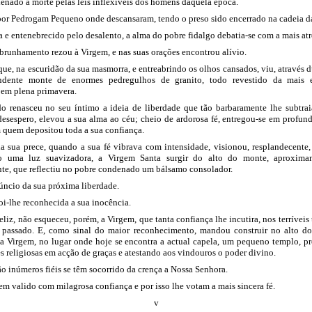
denado à morte pelas leis inflexíveis dos homens daquela época.
or Pedrogam Pequeno onde descansaram, tendo o preso sido encerrado na cadeia da
a e entenebrecido pelo desalento, a alma do pobre fidalgo debatia-se com a mais atr
brunhamento rezou à Virgem, e nas suas orações encontrou alívio.
que, na escuridão da sua masmorra, e entreabrindo os olhos cansados, viu, através d
dente monte de enormes pedregulhos de granito, todo revestido da mais 
 em plena primavera.
o renasceu no seu íntimo a ideia de liberdade que tão barbaramente lhe subtra
desespero, elevou a sua alma ao céu; cheio de ardorosa fé, entregou-se em profun
 quem depositou toda a sua confiança.
a sua prece, quando a sua fé vibrava com intensidade, visionou, resplandecente
o uma luz suavizadora, a Virgem Santa surgir do alto do monte, aproxima
te, que reflectiu no pobre condenado um bálsamo consolador.
úncio da sua próxima liberdade.
foi-lhe reconhecida a sua inocência.
feliz, não esqueceu, porém, a Virgem, que tanta confiança lhe incutira, nos terríveis 
 passado. E, como sinal do maior reconhecimento, mandou construir no alto d
da Virgem, no lugar onde hoje se encontra a actual capela, um pequeno templo, 
s religiosas em acção de graças e atestando aos vindouros o poder divino.
o inúmeros fiéis se têm socorrido da crença a Nossa Senhora.
em valido com milagrosa confiança e por isso lhe votam a mais sincera fé.
v