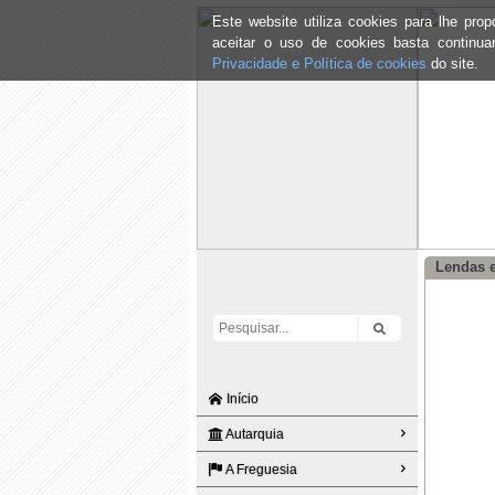
Este website utiliza cookies para lhe pr
aceitar o uso de cookies basta continu
Privacidade e Política de cookies
do site.
Lendas e
Início
Autarquia
A Freguesia