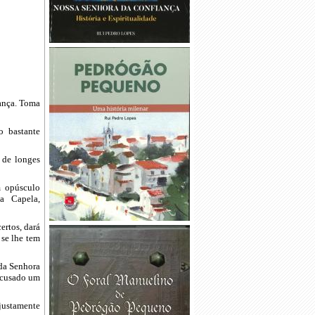
iança. Toma
o bastante
 de longes
m opúsculo
a Capela,
ertos, dará
 se lhe tem
 da Senhora
 acusado um
justamente