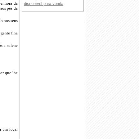
Senhora da
disponível para venda
 aos pés da
do nos seus
 gente fina
ós a solene
or que lhe
r um local