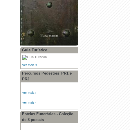
Guia Turístico
ver mais »
Percursos Pedestres_PR1 e
PR2
ver mais»
ver mais»
Estelas Funerárias - Coleção
de 8 postais