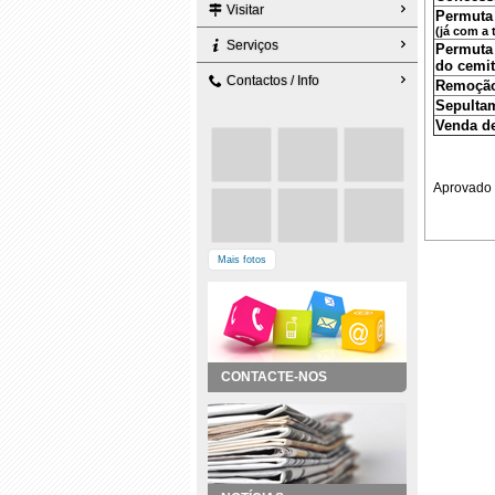
Visitar
Permuta 
(já com a
Serviços
Permuta 
do cemit
Contactos / Info
Remoção
Sepulta
Venda de
Aprovado 
Mais fotos
CONTACTE-NOS