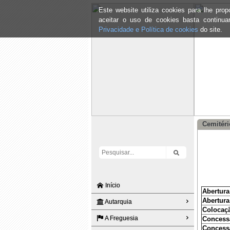
Este website utiliza cookies para lhe pr
aceitar o uso de cookies basta continu
Privacidade e Política de cookies
do site.
Cemitéri
Início
Abertura
Abertura
Autarquia
Colocaçã
A Freguesia
Concessã
Concessã