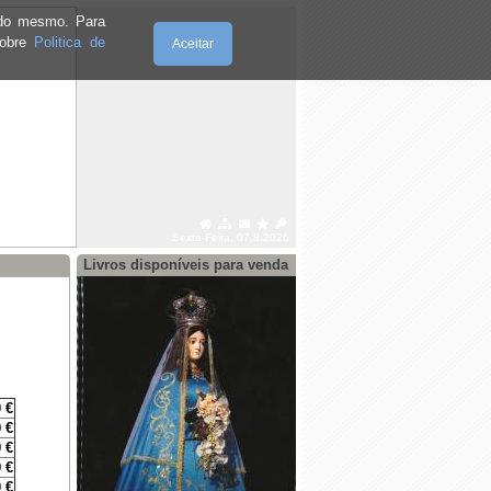
e do mesmo. Para
sobre
Politica de
Aceitar
Sexta-Feira, 07.8.2026
Livros disponíveis para venda
 €
 €
 €
 €
 €