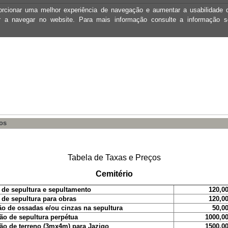
oporcionar uma melhor experiência de navegação e aumentar a usabilidad
ar a navegar no website. Para mais informação consulte a informação 
os
Tabela de Taxas e Preços
Cemitério
 de sepultura e sepultamento
120,00
 de sepultura para obras
120,00
o de ossadas e/ou cinzas na sepultura
50,00
o de sepultura perpétua
1000,00
o de terreno (3mx4m) para Jazigo
1500,00