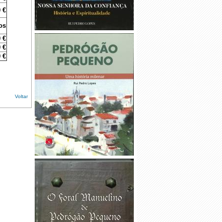
 €
os
 €
 €
 €
Voltar