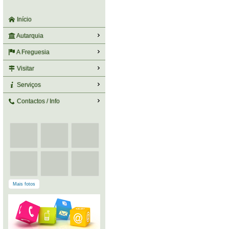
Início
Autarquia
A Freguesia
Visitar
Serviços
Contactos / Info
Mais fotos