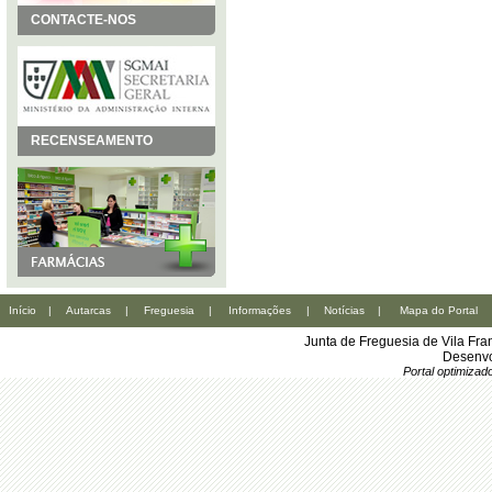
CONTACTE-NOS
RECENSEAMENTO
Início
|
Autarcas
|
Freguesia
|
Informações
|
Notícias
|
Mapa do Portal
Junta de Freguesia de Vila Fr
Desenvo
Portal optimiza