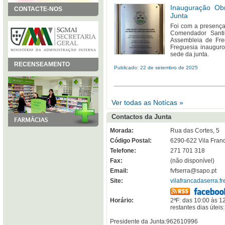
Inauguração Ob
CONTACTE-NOS
Junta
Foi com a presenç
Comendador Santi
Assembleia de Fre
Freguesia inaugur
sede da junta.
RECENSEAMENTO
Publicado: 22 de setembro de 2025
Ver todas as Notícas »
Contactos da Junta
Morada:
Rua das Cortes, 5
Código Postal:
6290-622 Vila Fran
Telefone:
271 701 318
Fax:
(não disponível)
Email:
fvfserra@sapo.pt
Site:
vilafrancadaserra.fr
Horário:
2ªF: das 10:00 às 1
restantes dias úteis
Presidente da Junta:962610996