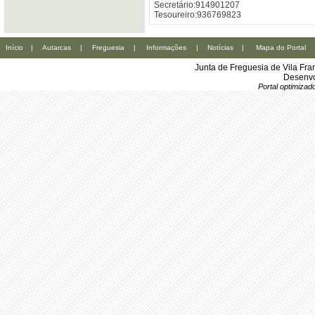
Secretário:914901207
Tesoureiro:936769823
Início
|
Autarcas
|
Freguesia
|
Informações
|
Notícias
|
Mapa do Portal
Junta de Freguesia de Vila Fr
Desenvo
Portal optimiza