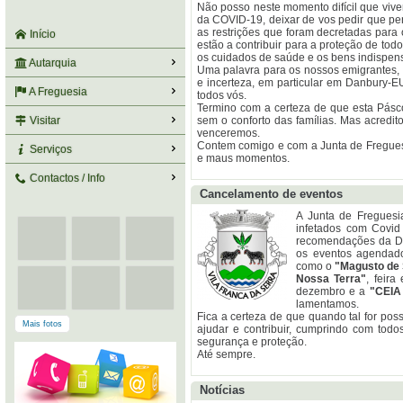
Não posso neste momento difícil que viv
da COVID-19, deixar de vos pedir que p
as restrições que foram decretadas para
Início
estão a contribuir para a proteção de to
os cuidados de saúde e os bens indispens
Autarquia
Uma palavra para os nossos emigrantes, 
e incerteza, em particular em Danbury-
A Freguesia
todos vós.
Termino com a certeza de que esta Pásco
Visitar
sem o conforto das famílias. Mas acredit
venceremos.
Contem comigo e com a Junta de Freguesi
Serviços
e maus momentos.
Contactos / Info
Cancelamento de eventos
A Junta de Freguesi
infetados com Covi
recomendações da Di
os eventos agendado
como o
"Magusto de 
Nossa Terra"
, feir
dezembro e a
"CEIA
lamentamos.
Fica a certeza de que quando tal for poss
Mais fotos
ajudar e contribuir, cumprindo com tod
segurança e proteção.
Até sempre.
Notícias