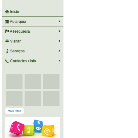
Início
Autarquia
A Freguesia
Visitar
Serviços
Contactos / Info
Mais fotos