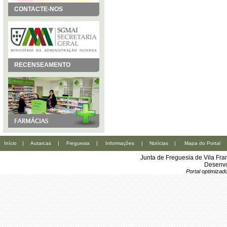
CONTACTE-NOS
RECENSEAMENTO
Início
|
Autarcas
|
Freguesia
|
Informações
|
Notícias
|
Mapa do Portal
Junta de Freguesia de Vila Fr
Desenvo
Portal optimiza