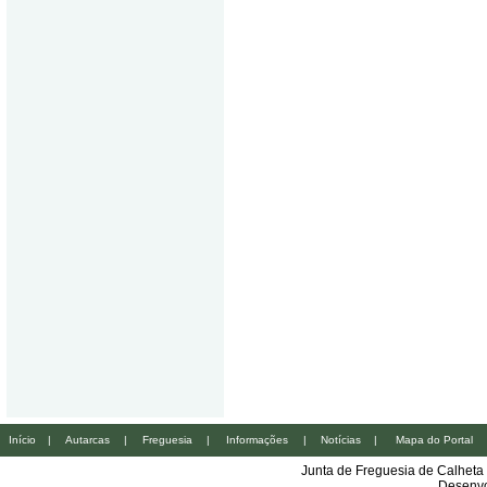
Início
|
Autarcas
|
Freguesia
|
Informações
|
Notícias
|
Mapa do Portal
Junta de Freguesia de Calheta
Desenvo