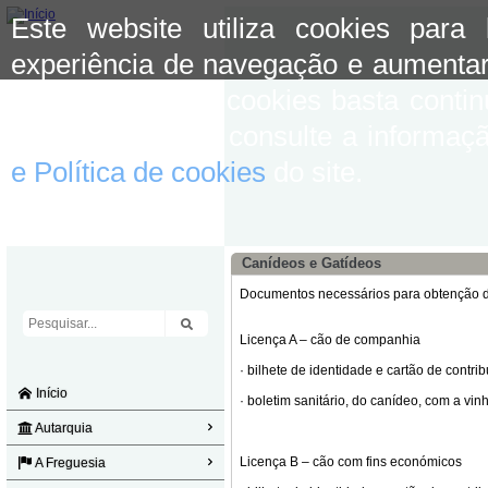
Este website utiliza cookies para
experiência de navegação e aumentar
aceitar o uso de cookies basta conti
mais informação consulte a informaç
e Política de cookies
do site.
Canídeos e Gatídeos
Documentos necessários para obtenção de
Licença A – cão de companhia
· bilhete de identidade e cartão de contrib
Início
· boletim sanitário, do canídeo, com a vinh
Autarquia
Licença B – cão com fins económicos
A Freguesia