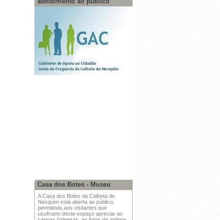
atendimento ao público
Casa dos Botes - Museu
A Casa dos Botes da Calheta de
Nesquim está aberta ao público,
permitindo aos visitantes que
usufruem deste espaço apreciar as
canoas baleeiras, as fotos de antigos