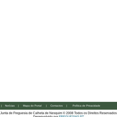
|
Notícias
|
Mapa do Portal
|
Contactos
|
Política de Privacidade
Junta de Freguesia de Calheta de Nesquim © 2008 Todos os Direitos Reservados
Desenvolvido por
FREGUESIAS.PT