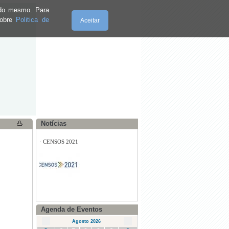
e do mesmo. Para
sobre
Politica de
Aceitar
·
Informação
Quinta-Feira, 06.8.2026
Notícias
·
CENSOS 2021
·
Alteração ao emissor da TDT
Agenda de Eventos
·
Workshop de Costura- Semana
Agosto 2026
Cultural da Calheta