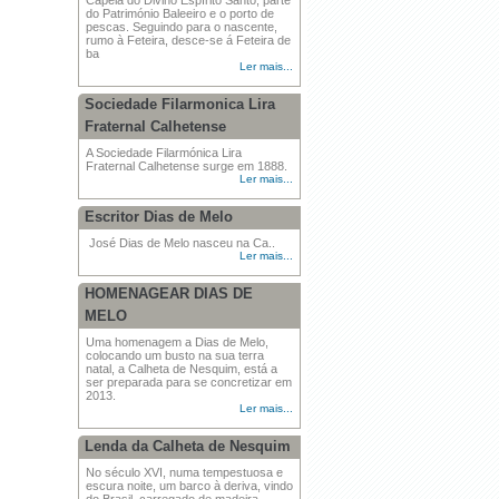
Capela do Divino Espírito Santo, parte
do Património Baleeiro e o porto de
pescas. Seguindo para o nascente,
rumo à Feteira, desce-se á Feteira de
ba
Ler mais...
Sociedade Filarmonica Lira
Fraternal Calhetense
A Sociedade Filarmónica Lira
Fraternal Calhetense surge em 1888.
Ler mais...
Escritor Dias de Melo
José Dias de Melo nasceu na Ca..
Ler mais...
HOMENAGEAR DIAS DE
MELO
Uma homenagem a Dias de Melo,
colocando um busto na sua terra
natal, a Calheta de Nesquim, está a
ser preparada para se concretizar em
2013.
Ler mais...
Lenda da Calheta de Nesquim
No século XVI, numa tempestuosa e
escura noite, um barco à deriva, vindo