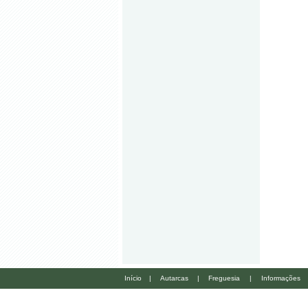
Início
|
Autarcas
|
Freguesia
|
Informações