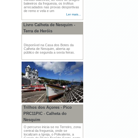
baleeiros da freguesia, os troféus
arrecadados nas provas desportivas
de remo e vela e um
Ler mais...
Livro Calheta de Nesquim -
Terra de Heróis
Disponível na Casa dos Botes da
Calheta de Nesquim, aberta ap
público de segunda a sexta feiras.
Trilhos dos Açores - Pico
PRC11PIC - Calheta do
Nesquim
O percurso inicia-se no Terreiro, zona
central da freguesia, onde se
localizam a Igreja, o Polivalente, a