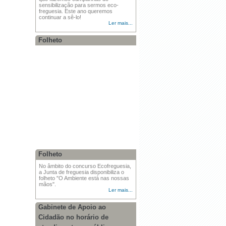
sensibilização para sermos eco-
freguesia. Este ano queremos
continuar a sê-lo!
Ler mais...
Folheto
Folheto
No âmbito do concurso Ecofreguesia,
a Junta de freguesia disponibiliza o
folheto "O Ambiente está nas nossas
mãos".
Ler mais...
Gabinete de Apoio ao
Cidadão no horário de