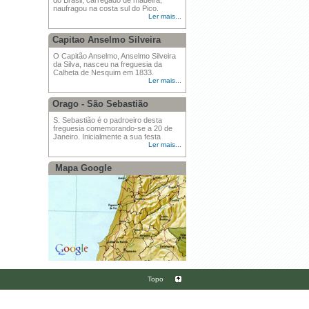
do Brasil, carregado de madeira,
naufragou na costa sul do Pico.
Ler mais...
Capitao Anselmo Silveira
O Capitão Anselmo, Anselmo Silveira
da Silva, nasceu na freguesia da
Calheta de Nesquim em 1833.
Ler mais...
Orago - São Sebastião
S. Sebastião é o padroeiro desta
freguesia comemorando-se a 20 de
Janeiro. Inicialmente a sua festa
Ler mais...
Mapa Google
Topo