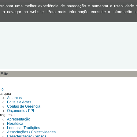
oporcionar uma melhor experiência de navegação e aumentar a usabilidad
ar a navegar no website. Para mais informação consulte a informação 
Site
cio
tarquia
Autarcas
Editais e Actas
Contas de Gerência
Orçamento / PPI
Freguesia
Apresentação
Heráldica
Lendas e Tradições
Associações / Colectividades
Caracterização/Censos