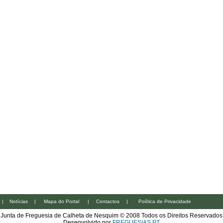
|
Notícias
|
Mapa do Portal
|
Contactos
|
Política de Privacidade
Junta de Freguesia de Calheta de Nesquim © 2008 Todos os Direitos Reservados
Desenvolvido por
FREGUESIAS.PT