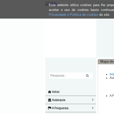
Este website utiliza cookies para lhe pr
aceitar o uso de cookies basta continu
Privacidade e Política de cookies
do site.
Mapa do 
Iní
Au
Início
A 
Autarquia
A Freguesia