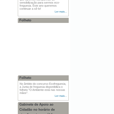
sensibilização para sermos eco-
freguesia. Este ano queremos
continuar a sê-lo!
Ler mais...
Folheto
Folheto
No âmbito do concurso Ecofreguesia,
a Junta de freguesia disponibiliza o
folheto "O Ambiente está nas nossas
mãos".
Ler mais...
Gabinete de Apoio ao
Cidadão no horário de