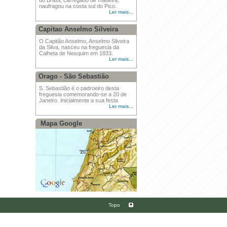
do Brasil, carregado de madeira,
naufragou na costa sul do Pico.
Ler mais...
Capitao Anselmo Silveira
O Capitão Anselmo, Anselmo Silveira
da Silva, nasceu na freguesia da
Calheta de Nesquim em 1833.
Ler mais...
Orago - São Sebastião
S. Sebastião é o padroeiro desta
freguesia comemorando-se a 20 de
Janeiro. Inicialmente a sua festa
Ler mais...
Mapa Google
Topo