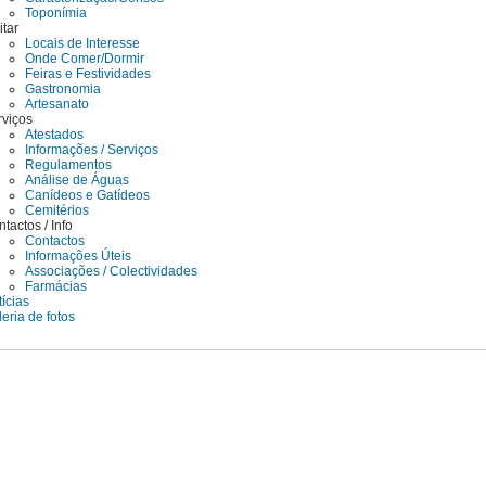
Toponímia
itar
Locais de Interesse
Onde Comer/Dormir
Feiras e Festividades
Gastronomia
Artesanato
rviços
Atestados
Informações / Serviços
Regulamentos
Análise de Águas
Canídeos e Gatídeos
Cemitérios
tactos / Info
Contactos
Informações Úteis
Associações / Colectividades
Farmácias
ícias
eria de fotos