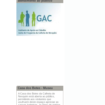
atendimento ao público
Casa dos Botes - Museu
A Casa dos Botes da Calheta de
Nesquim está aberta ao público,
permitindo aos visitantes que
usufruem deste espaço apreciar as
canoas baleeiras, as fotos de antigos