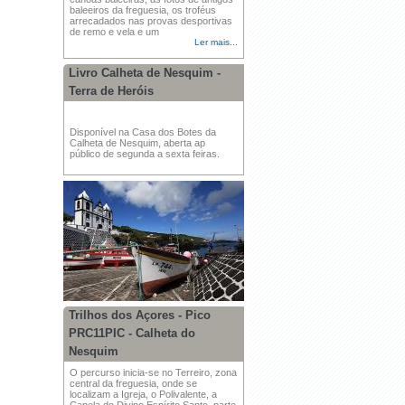
baleeiros da freguesia, os troféus
arrecadados nas provas desportivas
de remo e vela e um
Ler mais...
Livro Calheta de Nesquim -
Terra de Heróis
Disponível na Casa dos Botes da
Calheta de Nesquim, aberta ap
público de segunda a sexta feiras.
Trilhos dos Açores - Pico
PRC11PIC - Calheta do
Nesquim
O percurso inicia-se no Terreiro, zona
central da freguesia, onde se
localizam a Igreja, o Polivalente, a