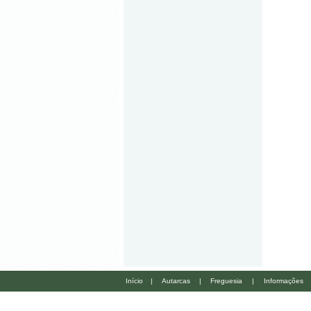
Início
|
Autarcas
|
Freguesia
|
Informações