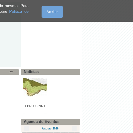
e do mesmo. Para
sobre
Politica de
Aceitar
·
Informação
Sexta-Feira, 07.8.2026
Notícias
·
CENSOS 2021
·
Alteração ao emissor da TDT
Agenda de Eventos
·
Workshop de Costura- Semana
Agosto 2026
Cultural da Calheta