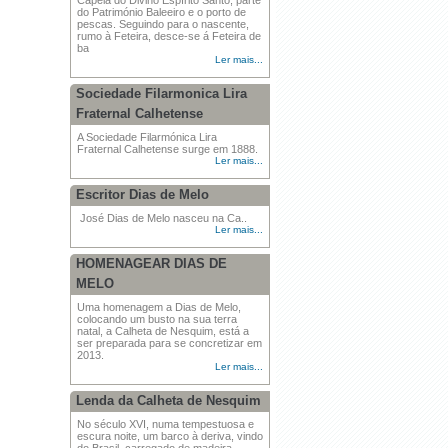
Capela do Divino Espírito Santo, parte
do Património Baleeiro e o porto de
pescas. Seguindo para o nascente,
rumo à Feteira, desce-se á Feteira de
ba
Ler mais...
Sociedade Filarmonica Lira
Fraternal Calhetense
A Sociedade Filarmónica Lira
Fraternal Calhetense surge em 1888.
Ler mais...
Escritor Dias de Melo
José Dias de Melo nasceu na Ca..
Ler mais...
HOMENAGEAR DIAS DE
MELO
Uma homenagem a Dias de Melo,
colocando um busto na sua terra
natal, a Calheta de Nesquim, está a
ser preparada para se concretizar em
2013.
Ler mais...
Lenda da Calheta de Nesquim
No século XVI, numa tempestuosa e
escura noite, um barco à deriva, vindo