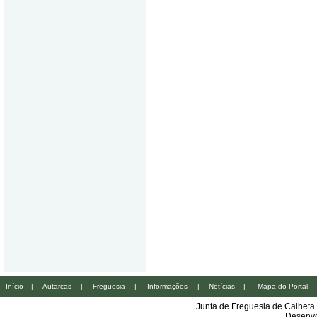
Início
|
Autarcas
|
Freguesia
|
Informações
|
Notícias
|
Mapa do Portal
Junta de Freguesia de Calheta
Desenvo