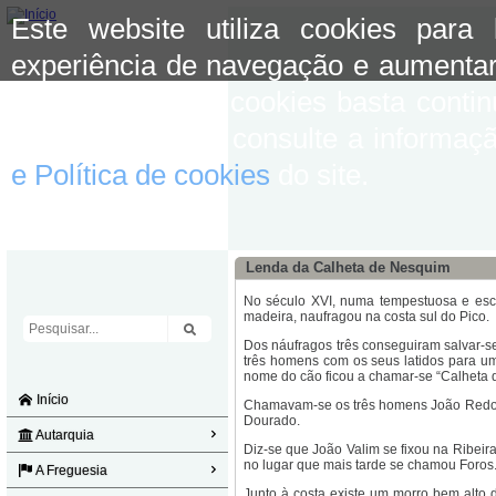
Este website utiliza cookies para
experiência de navegação e aumentar
aceitar o uso de cookies basta conti
mais informação consulte a informaç
e Política de cookies
do site.
Lenda da Calheta de Nesquim
No século XVI, numa tempestuosa e escur
madeira, naufragou na costa sul do Pico.
Dos náufragos três conseguiram salvar-
três homens com os seus latidos para u
nome do cão ficou a chamar-se “Calheta 
Início
Chamavam-se os três homens João Redond
Dourado.
Autarquia
Diz-se que João Valim se fixou na Ribe
no lugar que mais tarde se chamou Foros
A Freguesia
Junto à costa existe um morro bem alto