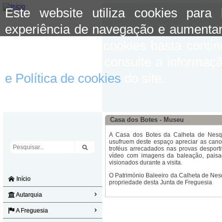
Este website utiliza cookies para
experiência de navegação e aumentar
aceitar o uso de cookies basta conti
mais informação consulte a informaç
e Política de cookies
do site.
Casa dos Botes - Museu
A Casa dos Botes da Calheta de Nesqui
usufruem deste espaço apreciar as canoa
troféus arrecadados nas provas desport
vídeo com imagens da baleação, paisa
visionados durante a visita.
O Património Baleeiro da Calheta de Nes
Início
propriedade desta Junta de Freguesia
Autarquia
A Freguesia