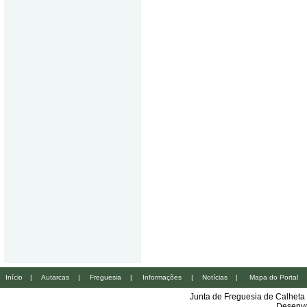
Início
|
Autarcas
|
Freguesia
|
Informações
|
Notícias
|
Mapa do Portal
Junta de Freguesia de Calheta
Desenvo