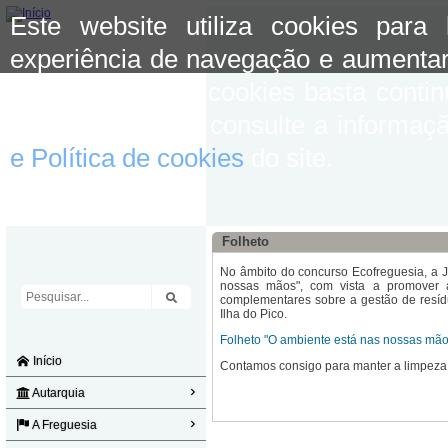
Este website utiliza cookies para
experiência de navegação e aumentar
aceitar o uso de cookies basta conti
mais informação consulte a informaç
e Política de cookies
do site.
Folheto
No âmbito do concurso Ecofreguesia, a Ju
nossas mãos", com vista a promover a
complementares sobre a gestão de resí
Ilha do Pico.
Folheto "O ambiente está nas nossas mão
Início
Contamos consigo para manter a limpeza 
Autarquia
A Freguesia