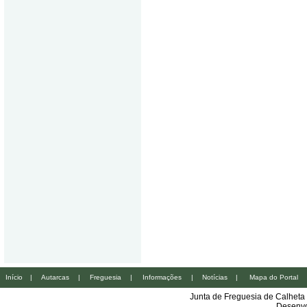
Início
|
Autarcas
|
Freguesia
|
Informações
|
Notícias
|
Mapa do Portal
Junta de Freguesia de Calheta
Desenvo