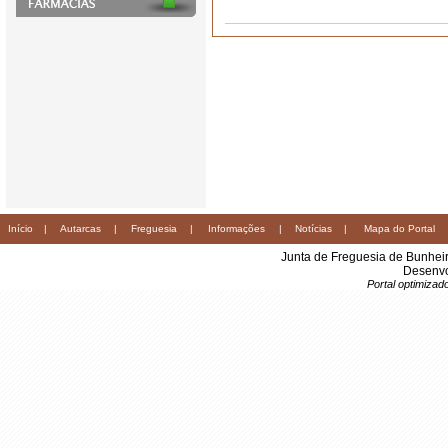
Início
|
Autarcas
|
Freguesia
|
Informações
|
Notícias
|
Mapa do Portal
Junta de Freguesia de Bunhei
Desenvo
Portal optimiza