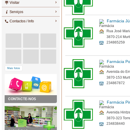
Visitar
Serviços
Farmácia Júl
Contactos / Info
Rua José Maria
3870-214 Mur
234865259
Farmácia Po
Mais fotos
Avenida do Emi
3870-153 Mur
234867872
CONTACTE-NOS
Farmácia Pi
Avenida Hintze
3870-323 Torre
234838440