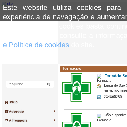
Este website utiliza cookies para
experiência de navegação e aumentar
aceitar o uso de cookies basta conti
mais informação consulte a informaç
e Política de cookies
do site.
Farmácias
Farmácia Sa
Lugar de São 
3870-195 Bun
234865286
Início
Autarquia
Não disponível
A Freguesia