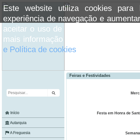
Este website utiliza cookies para
experiência de navegação e aumentar
aceitar o uso de cookies basta conti
mais informação consulte a informaç
e Política de cookies
do site.
Feiras e Festividades
Merc
Início
Festa em Honra de Sant
Autarquia
A Freguesia
Semana