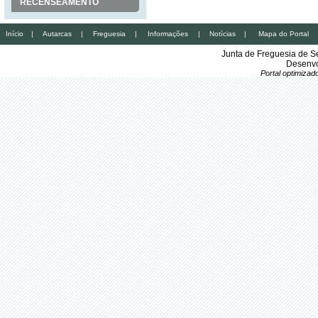
RECENSEAMENTO
Início
|
Autarcas
|
Freguesia
|
Informações
|
Notícias
|
Mapa do Portal
Junta de Freguesia de S
Desenvo
Portal optimiza