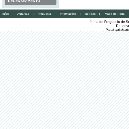
RECENSEAMENTO
Início
|
Autarcas
|
Freguesia
|
Informações
|
Notícias
|
Mapa do Portal
Junta de Freguesia de S
Desenvo
Portal optimiza