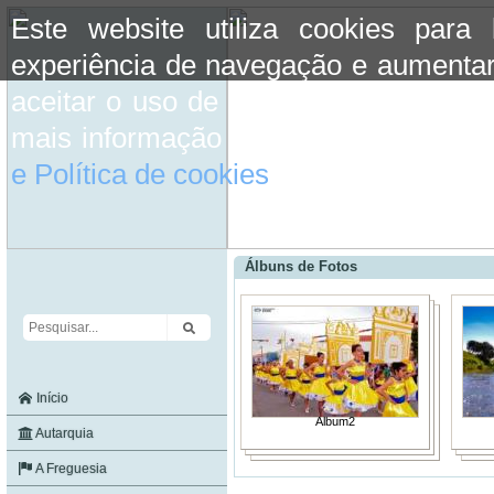
Este website utiliza cookies para
experiência de navegação e aumentar
aceitar o uso de cookies basta conti
mais informação consulte a informaç
e Política de cookies
do site.
Álbuns de Fotos
Início
Album2
Autarquia
A Freguesia