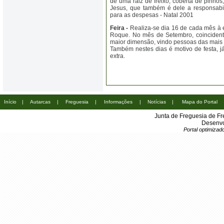
de uma raiz de freixo, coberta de pinh
Jesus, que também é dele a responsabili
para as despesas - Natal 2001
Feira -
Realiza-se dia 16 de cada mês à 
Roque. No mês de Setembro, coincident
maior dimensão, vindo pessoas das mais 
Também nestes dias é motivo de festa, j
extra.
Início
|
Autarcas
|
Freguesia
|
Informações
|
Notícias
|
Mapa do Portal
Junta de Freguesia de Fr
Desenvo
Portal optimiza