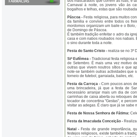
dos mascarados que correm as ruas, é ta
Carnaval à noite, os jovens vão às ca
bogalhos e telhas, estas que são roubada
Páscoa -
Festa religiosa, para muitos con
da família e convívio entre todos os fr
mordomos organizam um baile e o Bolo, e
de Domingo de Páscoa.
É também tradição enfeitar o adro da igr
casa e com nabos roubados nos nabais. E
o sino durante toda a noite.
Festa do Santo Cristo -
realiza-se no 3º 
Stª Eufêmea -
Tradicional festa religiosa
de Setembro. É mais uma vez motivo de r
outras que vivem noutros sítios e que a
note-se também outras actividades que s
torneio de futebol, garraiada, bailes, etc.
Festa da Carroça -
Com poucos anos de 
uma brincadeira, já que a festa de Sa
necessário arranjar mais um dia de conv
carrinhas de caixa aberta ou reboques de
tocador de concertina "Gestas", e percor
visitar as adegas. É claro que já se sabe n
Festa de Nossa Senhora de Fátima:
Cele
Festa da Imaculada Conceição -
Realiza
Natal -
Festa de grande importância, que
festejos religiosos, existe também a trad