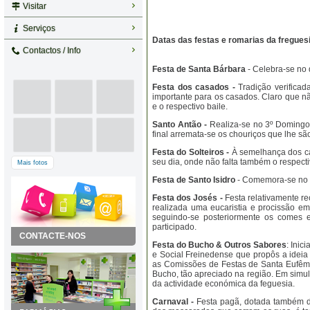
Visitar
Serviços
Datas das festas e romarias da fregues
Contactos / Info
Festa de Santa Bárbara
- Celebra-se no 
Festa dos casados -
Tradição verificad
importante para os casados. Claro que não
e o respectivo baile.
Santo Antão -
Realiza-se no 3º Domingo
final arremata-se os chouriços que lhe são
Festa do Solteiros -
À semelhança dos ca
seu dia, onde não falta também o respectiv
Mais fotos
Festa de Santo Isidro
- Comemora-se no 
Festa dos Josés -
Festa relativamente re
realizada uma eucaristia e procissão em
seguindo-se posteriormente os comes e
participado.
CONTACTE-NOS
Festa do Bucho & Outros Sabores
: Inic
e Social Freinedense que propôs a idei
as Comissões de Festas de Santa Eufêmea
Bucho, tão apreciado na região. Em sim
da actividade económica da feguesia.
Carnaval -
Festa pagã, dotada também de