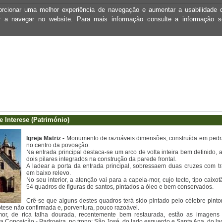
oporcionar uma melhor experiência de navegação e aumentar a usabilidad
ar a navegar no website. Para mais informação consulte a informação 
e Interese (Património)
Igreja Matriz -
Monumento de razoáveis dimensões, construída em pedra
no centro da povoação.
Na entrada principal destaca-se um arco de volta inteira bem definido,
dois pilares integrados na construção da parede frontal.
A ladear a porta da entrada principal, sobressaem duas cruzes com t
em baixo relevo.
No seu interior, a atenção vai para a capela-mor, cujo tecto, tipo caixot
54 quadros de figuras de santos, pintados a óleo e bem conservados.
Crê-se que alguns destes quadros terá sido pintado pelo célebre pinto
tese não confirmada e, porventura, pouco razoável.
mor, de rica talha dourada, recentemente bem restaurada, estão as imagen
 Conceição - Padroeira, no trono; São José, do lado esquerdo e Santa Ana, do lad