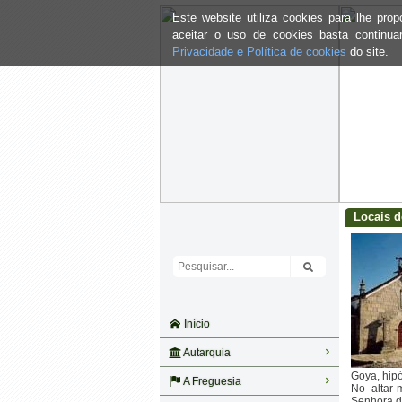
Este website utiliza cookies para lhe pr
aceitar o uso de cookies basta continu
Privacidade e Política de cookies
do site.
Locais d
Início
Autarquia
Goya, hipó
A Freguesia
No altar-
Senhora da