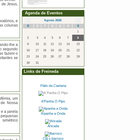
o de Jesus,
Agenda de Eventos
atórios, e
Agosto 2026
as colunas
·
Procedimento concursal
D
S
T
Q
Q
S
S
1
2
3
4
5
6
7
8
cando-lhe a
9
10
11
12
13
14
15
do segundo
16
17
18
19
20
21
22
as fazem o
23
24
25
26
27
28
29
bitantes se
30
31
Links de Freineda
Pátio da Caetana
Eufémia, um
A'Panha O Pipo
 de Nossa
e a janela
A'panha a Onda
s pequenas
simétrico
Aricada
Clã o barroco