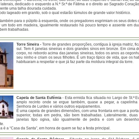
 laterais, dedicado o esquerdo a N.ª Sr.ª de Fátima e o direito ao Sagrado Coraçã
mente uma talha dourada cuidada.
odo lageado em granito, sob o qual estarão túmulos de grande valor histórico.
também para o púlpito à esquerda, onde os pregadores esgrimiam os seus dotes or
r um todo em madeira, igualmente restaurado há pouco tempo e assente em du
 bem trabalhadas.
Torre Sineira -
Torre de grandes proporções, contígua à igreja matriz, fi
sul. Tem 4 janelas sineiras e dois grandes sinos em bronze. Em cima 
corpo, no rebordo acima das janelas sineiras, todos os anos as cegonh
seu ninho e criam os seus filhotes. É um traço típico de vida, que os ha
habituaram a respeitar e que já faz parte da moldura integral da torre.
Capela de Santa Eufémia
- Esta ermida fica situada no Largo de St.ª 
amplo recinto onde se ergue também, quase a pegar, a capelinha
Senhora de Lurdes e vários outros equipamentos.
É uma capela de grandes dimensões, com uma frontaria em que a porta 
superior, todas em pedra, são bem trabalhadas. Lateralmente, dua
janelas tipo ogiva, são igualmente de pedra e com um desenho 
te.
a é a “Casa da Santa”, em honra de quem se faz a festa principal.