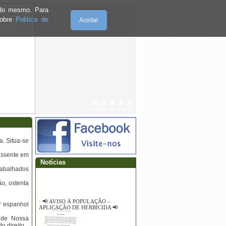
e do mesmo. Para
sobre
Politica de
Aceitar
Sábado, 08.8.2026
. Situa-se
 assente em
Notícias
rabalhados
ão, ostenta
·
📢 AVISO À POPULAÇÃO –
r espanhol
APLICAÇÃO DE HERBICIDA 📢
s de Nossa
o direito.