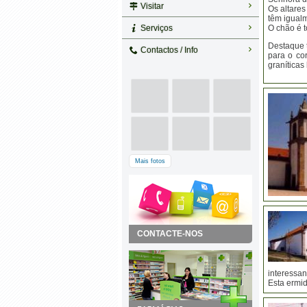
Visitar
Os altares
têm igual
Serviços
O chão é t
Destaque 
Contactos / Info
para o co
graníticas
Mais fotos
CONTACTE-NOS
interessan
Esta ermid