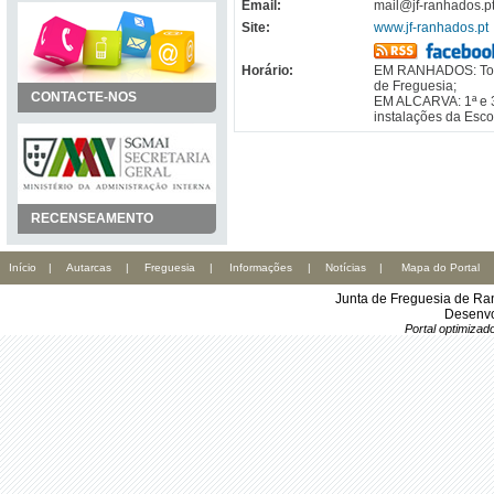
Email:
mail@jf-ranhados.p
Site:
www.jf-ranhados.pt
Horário:
EM RANHADOS: Todas
de Freguesia;
CONTACTE-NOS
EM ALCARVA: 1ª e 3ª
instalações da Esco
RECENSEAMENTO
Início
|
Autarcas
|
Freguesia
|
Informações
|
Notícias
|
Mapa do Portal
Junta de Freguesia de Ra
Desenvo
Portal optimiza