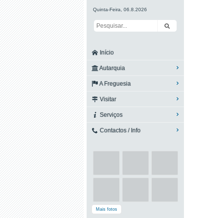
Quinta-Feira, 06.8.2026
Início
Autarquia
A Freguesia
Visitar
Serviços
Contactos / Info
Mais fotos