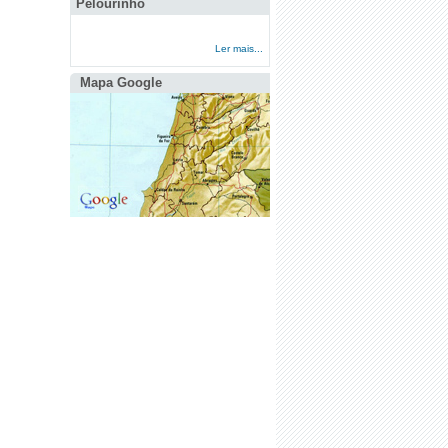
Pelourinho
Ler mais...
Mapa Google