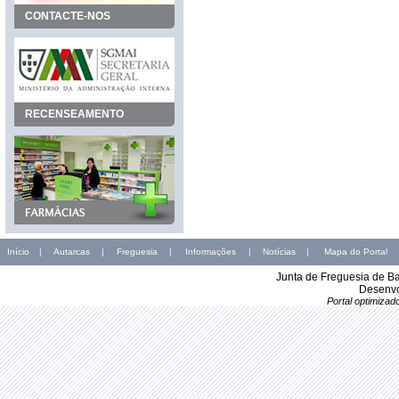
CONTACTE-NOS
RECENSEAMENTO
Início
|
Autarcas
|
Freguesia
|
Informações
|
Notícias
|
Mapa do Portal
Junta de Freguesia de B
Desenvo
Portal optimiza