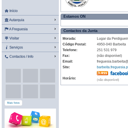
Início
Estamos ON
Autarquia
A Freguesia
Contactos da Junta
Visitar
Morada:
Lugar da Perdiguei
Código Postal:
4950-040 Barbeita
Serviços
Telefone:
251 531 979
Fax:
(não disponível)
Contactos / Info
Email:
freguesia.barbeita
Site:
barbeita.freguesia.p
Horário:
(não disponível)
Mais fotos