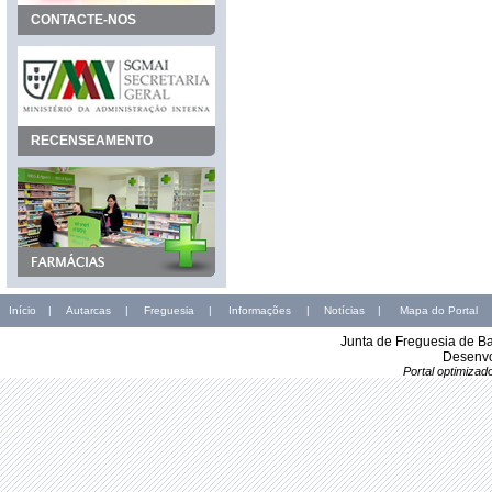
CONTACTE-NOS
RECENSEAMENTO
Início
|
Autarcas
|
Freguesia
|
Informações
|
Notícias
|
Mapa do Portal
Junta de Freguesia de B
Desenvo
Portal optimiza