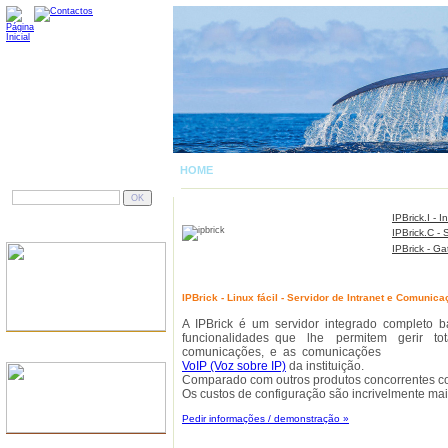
HOME
| SERVIDORES
PESQUISAR
IPBrick.I - I
GESTÃO DOCUMENTAL
IPBrick.C -
IPBrick - G
IPBrick - Linux fácil - Servidor de Intranet e Comunic
A IPBrick é um servidor integrado completo 
funcionalidades que lhe permitem gerir t
comunicações, e as comunicações
DOMÍNIOS
VoIP (Voz sobre IP)
da instituição.
Comparado com outros produtos concorrentes con
Os custos de configuração são incrivelmente mai
Pedir informações / demonstração »