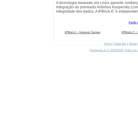
A tecnologia baseada em Linux garante confiança
integração do premiado Antivírus Kaspersky (com
integridade dos dados. A IPBrick.IC é independe
Pedir 
IPBrick.I - Intranet Server
IPBrick.C 
|
|
Home
Soluções
Mapa 
freguesias.pt © 2005/2020 Todos os d