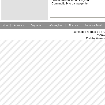
O destino está sendo traçado
Com muito brio da tua gente
Início
|
Autarcas
|
Freguesia
|
Informações
|
Notícias
|
Mapa do Portal
Junta de Freguesia de A
Desenvo
Portal optimiza