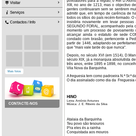
povoadores para a região, o Rei D.Afonso I
Visitar
XIII, no ano de 1213, mas o objectivo d
gentes continuaram sem se sentirem mui
Serviços
admitir que, em tempo de carência de ha
todos os sítios do país recém-formado. O 
insistiria novamente em levar pessoas
Contactos / Info
SEGUNDO FORAL, acompanhado pela conce
momento um processo de povoamento mai
alcançar ainda o estatuto de sede C
condado com brasão, pertencente a Pedr
partir de 1446, adaptando-se perfeitamen
que "mais vale tarde do que nunca".
Depois, no século XVI (em 1514), D.Manu
século XIX, já a monarquia absolutista der
três anos, entre 1895 e 1898, no concel
Vila Nova da Barquinha.
Mais fotos
A freguesia tem como padroeira N.ª Sr.ª d
O dia assinalado como dia da Freguesia d
HINO
Letra: António Antunes
CONTACTE-NOS
Música: J. E. Ribeiro da Silva
Atalaia da Barquinha
Teu povo são tesouros
P'ra eles és a rainha
Conquistada aos mouros