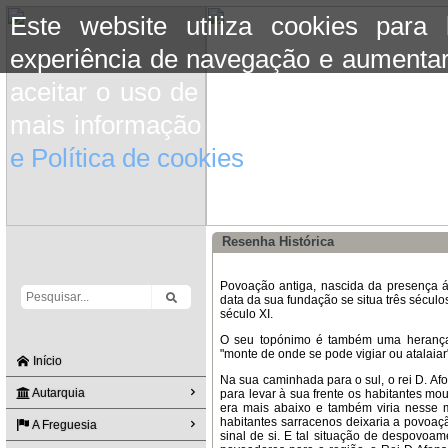
Este website utiliza cookies para
experiência de navegação e aumentar
aceitar o uso de cookies basta conti
mais informação consulte a informaç
e Política de cookies
do site.
Resenha Histórica
P
ovoação antiga, nascida da presença á
data da sua fundação se situa três século
século XI.
O seu topónimo é também uma herança á
"monte de onde se pode vigiar ou atalaiar
Início
Na sua caminhada para o sul, o rei D. Afo
Autarquia
para levar à sua frente os habitantes m
era mais abaixo e também viria nesse
habitantes sarracenos deixaria a povoaç
A Freguesia
sinal de si. E tal situação de despovoam